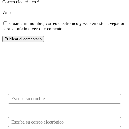
Correo electrónico
*
Web
Guarda mi nombre, correo electrónico y web en este navegador
para la próxima vez que comente.
¿Quieres ser parte de este universo lleno
de Sabor? Regístrate gratis aquí para
recibir información, tips, rutas, recetas y
mucho más…
Nombre*
Correo electrónico*