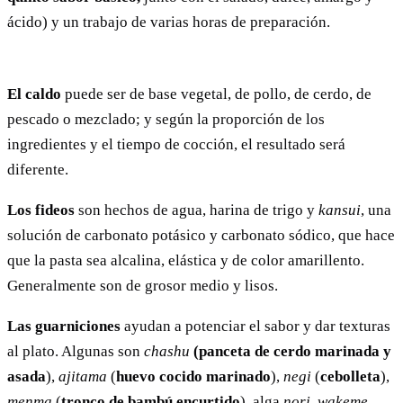
ácido) y un trabajo de varias horas de preparación.
El caldo
puede ser de base vegetal, de pollo, de cerdo, de
pescado o mezclado; y según la proporción de los
ingredientes y el tiempo de cocción, el resultado será
diferente.
Los fideos
son hechos de agua, harina de trigo y
kansui
, una
solución de carbonato potásico y carbonato sódico, que hace
que la pasta sea alcalina, elástica y de color amarillento.
Generalmente son de grosor medio y lisos.
Las guarniciones
ayudan a potenciar el sabor y dar texturas
al plato. Algunas son
chashu
(panceta de cerdo marinada y
asada
),
ajitama
(
huevo cocido marinado
),
negi
(
cebolleta
),
menma
(
tronco de bambú encurtido
), alga
nori
,
wakeme
,