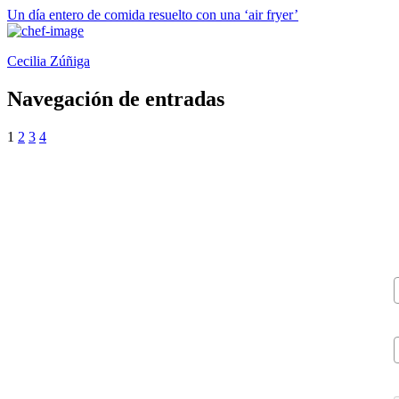
Un día entero de comida resuelto con una ‘air fryer’
Cecilia Zúñiga
Navegación de entradas
1
2
3
4
V