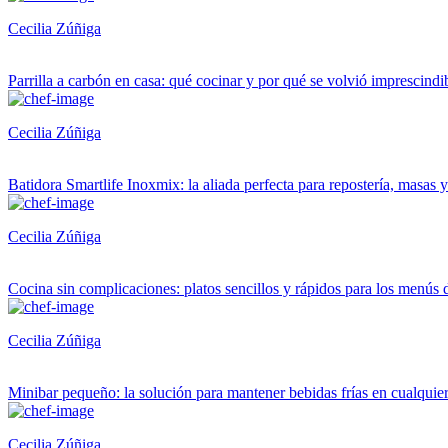
Cecilia Zúñiga
Parrilla a carbón en casa: qué cocinar y por qué se volvió imprescindi
Cecilia Zúñiga
Batidora Smartlife Inoxmix: la aliada perfecta para repostería, masas 
Cecilia Zúñiga
Cocina sin complicaciones: platos sencillos y rápidos para los menús d
Cecilia Zúñiga
Minibar pequeño: la solución para mantener bebidas frías en cualqui
Cecilia Zúñiga