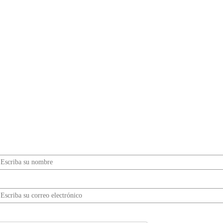
¿Quieres ser parte de este universo lleno de
Sabor? Regístrate gratis aquí para recibir
información, tips, rutas, recetas y mucho más…
Nombre*
Correo electrónico*
erifica tu solicitud*