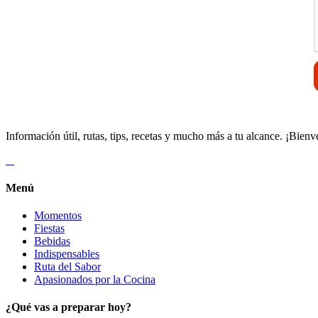
Información útil, rutas, tips, recetas y mucho más a tu alcance. ¡Bienv
Menú
Momentos
Fiestas
Bebidas
Indispensables
Ruta del Sabor
Apasionados por la Cocina
¿Qué vas a preparar hoy?