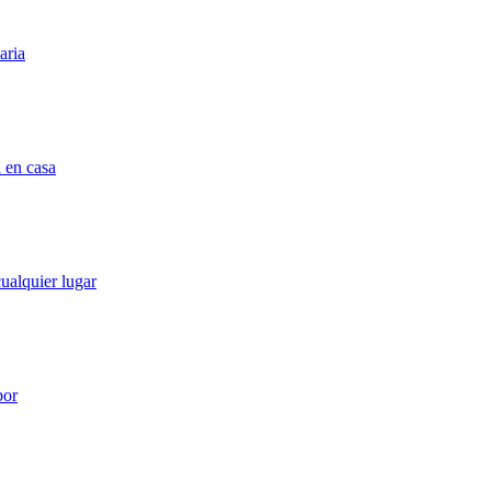
aria
a en casa
cualquier lugar
bor