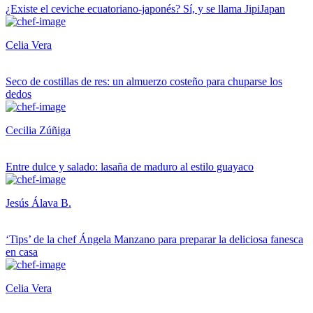
¿Existe el ceviche ecuatoriano-japonés? Sí, y se llama JipiJapan
Celia Vera
Seco de costillas de res: un almuerzo costeño para chuparse los
dedos
Cecilia Zúñiga
Entre dulce y salado: lasaña de maduro al estilo guayaco
Jesús Álava B.
‘Tips’ de la chef Ángela Manzano para preparar la deliciosa fanesca
en casa
Celia Vera