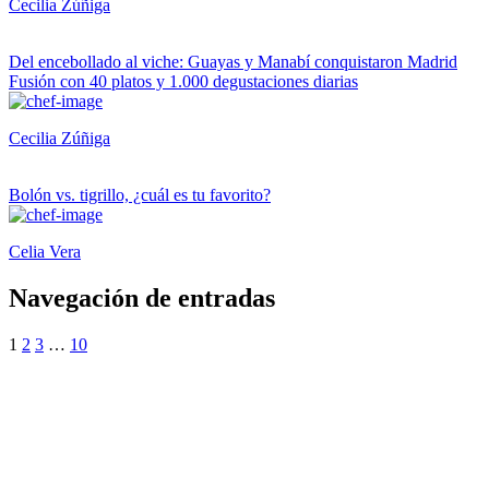
Cecilia Zúñiga
Del encebollado al viche: Guayas y Manabí conquistaron Madrid
Fusión con 40 platos y 1.000 degustaciones diarias
Cecilia Zúñiga
Bolón vs. tigrillo, ¿cuál es tu favorito?
Celia Vera
Navegación de entradas
1
2
3
…
10
¿Quieres ser parte de este universo lleno
de Sabor? Regístrate gratis aquí para
recibir información, tips, rutas, recetas y
mucho más…