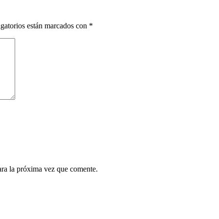
gatorios están marcados con
*
ara la próxima vez que comente.
¿Quieres ser parte de este universo lleno de