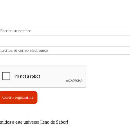
Sabor? Regístrate gratis aquí para recibir
información, tips, rutas, recetas y mucho más…
Nombre*
Correo electrónico*
erifica tu solicitud*
Quiero registrarme
enidos a este universo lleno de Sabor!