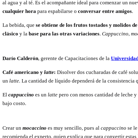
al agua y al té. Es el acompañante ideal para comenzar un nue
cualquier hora
para espabilarse o
conversar entre amigos
.
La bebida, que
se obtiene de los frutos tostados y molidos de 
clásico
y la
base para las otras variaciones
.
Cappuccino
,
mo
Darío Calderón
, gerente de Capacitaciones de la
Universidad
Café americano y
latte
:
Disolver dos cucharadas de café solub
un
latte.
La cantidad de líquido dependerá de la consistencia q
El
cappuccino
es un
latte
pero con menos cantidad de leche y 
bajo costo.
Crear un
mocaccino
es muy sencillo, pues al
cappuccino
se le
recomienda el experto, quien explica que para convertir estas 