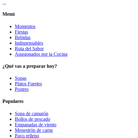
Menú
Momentos
Fiestas
Bebidas
Indispensables
Ruta del Sabor
Apasionados por la Cocina
¿Qué vas a preparar hoy?
Sopas
Platos Fuertes
Postres
Populares
Sopa de camarón
Bollos de pescado
Empanadas de viento
Menestrón de carne
Pavo relleno