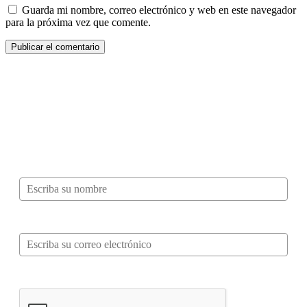
Guarda mi nombre, correo electrónico y web en este navegador
para la próxima vez que comente.
¿Quieres ser parte de este universo lleno
de Sabor? Regístrate gratis aquí para
recibir información, tips, rutas, recetas y
mucho más…
Nombre*
Correo electrónico*
Verifica tu solicitud*