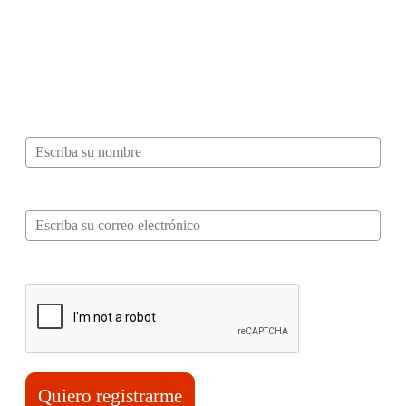
¿Quieres ser parte de este universo lleno
de Sabor? Regístrate gratis aquí para
recibir información, tips, rutas, recetas y
mucho más…
Nombre*
Correo electrónico*
Verifica tu solicitud*
Quiero registrarme