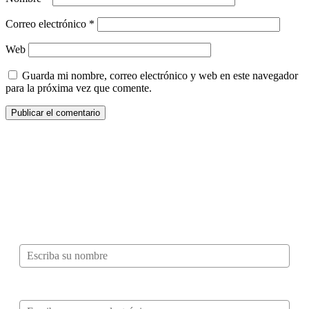
Correo electrónico
*
Web
Guarda mi nombre, correo electrónico y web en este navegador
para la próxima vez que comente.
¿Quieres ser parte de este universo lleno
de Sabor? Regístrate gratis aquí para
recibir información, tips, rutas, recetas y
mucho más…
Nombre*
Correo electrónico*