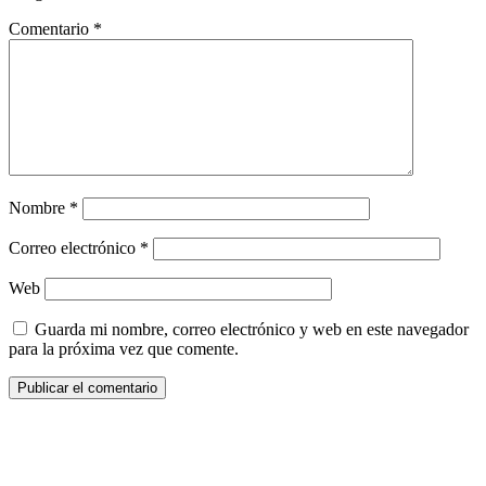
Comentario
*
Nombre
*
Correo electrónico
*
Web
Guarda mi nombre, correo electrónico y web en este navegador
para la próxima vez que comente.
¿Quieres ser parte de este universo lleno
de Sabor? Regístrate gratis aquí para