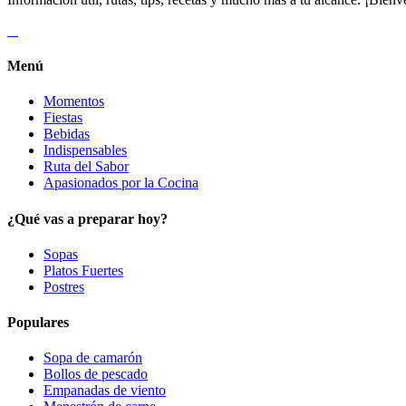
Menú
Momentos
Fiestas
Bebidas
Indispensables
Ruta del Sabor
Apasionados por la Cocina
¿Qué vas a preparar hoy?
Sopas
Platos Fuertes
Postres
Populares
Sopa de camarón
Bollos de pescado
Empanadas de viento