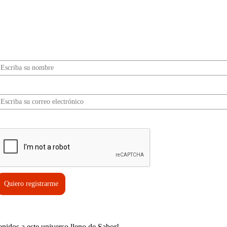
¿Quieres ser parte de este universo lleno de
Sabor? Regístrate gratis aquí para recibir
información, tips, rutas, recetas y mucho más…
Nombre*
Correo electrónico*
erifica tu solicitud*
Quiero registrarme
enidos a este universo lleno de Sabor!