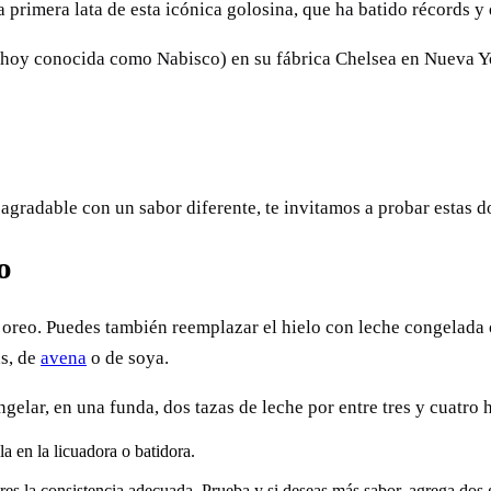
 primera lata de esta icónica golosina, que ha batido récords 
oy conocida como Nabisco) en su fábrica Chelsea en Nueva York,
 agradable con un sabor diferente, te invitamos a probar estas d
o
s oreo. Puedes también reemplazar el hielo con leche congelada
as, de
avena
o de soya.
ngelar, en una funda, dos tazas de leche por entre tres y cuatro
a en la licuadora o batidora.
res la consistencia adecuada. Prueba y si deseas más sabor, agrega dos g