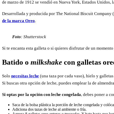
de marzo de 1912 se vendió en Nueva York, Estados Unidos, la
Desarrollada y producida por The National Biscuit Company (h
de la marca Oreo
.
Foto
: Shutterstock
Si te encanta esta galleta o si quieres disfrutar de un momento
Batido o
milkshake
con galletas ore
Solo
necesitas leche
(una taza por cada vaso), hielo y galleta
Si buscas otra opción de leche, puedes emplear la de almendr
Si optas por la opción con leche congelada
, debes poner a co
Saca de la bolsa plástica la porción de leche congelada y colócal
Adiciona dos tazas de leche al ambiente o fría.
Agrega 8 galletas oreo enteras o troceadas. Y bate hasta que log