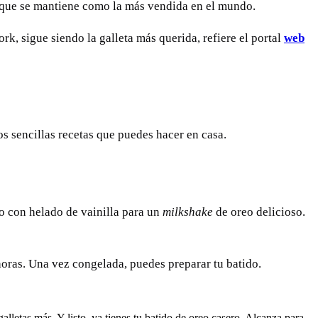
y que se mantiene como la más vendida en el mundo.
 sigue siendo la galleta más querida, refiere el portal
web
os sencillas recetas que puedes hacer en casa.
 o con helado de vainilla para un
milkshake
de oreo delicioso.
 horas. Una vez congelada, puedes preparar tu batido.
alletas más. Y listo, ya tienes tu batido de oreo casero. Alcanza para