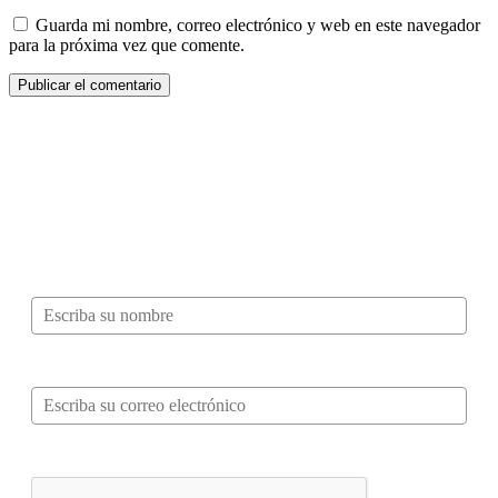
Guarda mi nombre, correo electrónico y web en este navegador
para la próxima vez que comente.
¿Quieres ser parte de este universo lleno
de Sabor? Regístrate gratis aquí para
recibir información, tips, rutas, recetas y
mucho más…
Nombre*
Correo electrónico*
Verifica tu solicitud*