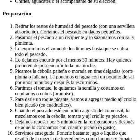
Chifles, aguacates o el acompañante de su elección.
Preparación
:
Retirar los restos de humedad del pescado (con una servilleta
absorbente). Cortamos el pescado en dados pequeños.
Pasamos el pescado a un recipiente y lo sazonamos con sal y
pimienta.
Le exprimimos el zumo de los limones hasta que se cubra
todo el pescado.
Lo dejamos encurtir por al menos 30 minutos. Hay quienes
prefieren dejarlo encurtir toda una noche.
Picamos la cebolla paiteña o morada en tiras delgadas (corte
pluma o juliana). La ponemos en agua con un poquito de sal
por unos minutos y después la escurrimos.
Partimos el tomate, le quitamos la semilla y cortamos en
cuadrados o cubos (brunoise).
Para darle un toque picante, vamos a agregar medio ají criollo
bien picado (en cuadraditos).
Cuando el pescado esté encurtido a gusto del comensal, lo
mezclamos con la cebolla, tomate y ají criollo ya picados.
Dejamos reposar por 5 minutos en la refrigeradora y después
de aquello coronamos con cilantro picado (a gusto).
Servimos enseguida. Ponerle bastante jugo o líquido que
resultó de la mezcla de ingredientes como limones y tomate.