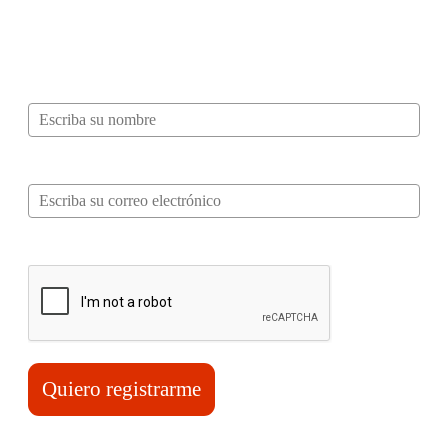
de Sabor? Regístrate gratis aquí para
recibir información, tips, rutas, recetas y
mucho más…
Nombre*
Correo electrónico*
Verifica tu solicitud*
Quiero registrarme