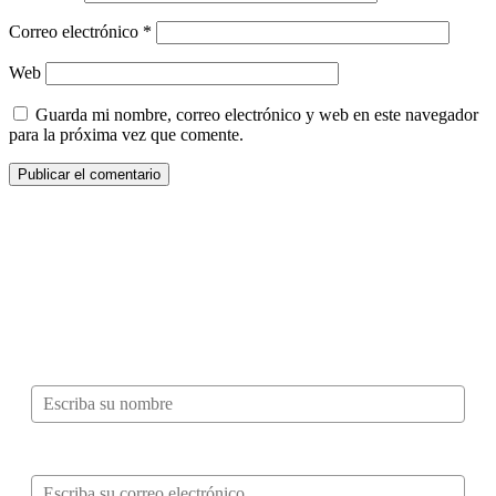
Correo electrónico
*
Web
Guarda mi nombre, correo electrónico y web en este navegador
para la próxima vez que comente.
¿Quieres ser parte de este universo lleno
de Sabor? Regístrate gratis aquí para
recibir información, tips, rutas, recetas y
mucho más…
Nombre*
Correo electrónico*