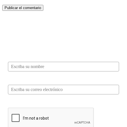
¿Quieres ser parte de este universo lleno
de Sabor? Regístrate gratis aquí para
recibir información, tips, rutas, recetas y
mucho más…
Nombre*
Correo electrónico*
Verifica tu solicitud*