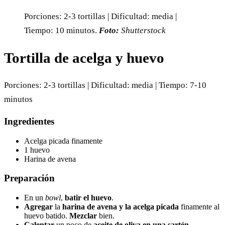
Porciones: 2-3 tortillas | Dificultad: media |
Tiempo: 10 minutos.
Foto:
Shutterstock
Tortilla de acelga y huevo
Porciones: 2-3 tortillas | Dificultad: media | Tiempo: 7-10
minutos
Ingredientes
Acelga picada finamente
1 huevo
Harina de avena
Preparación
En un
bowl
,
batir el huevo
.
Agregar
la
harina de avena y la acelga picada
finamente al
huevo batido.
Mezclar
bien.
Calentar
un poco de
aceite de oliva en una sartén
.