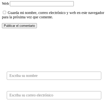
Web
Guarda mi nombre, correo electrónico y web en este navegador
para la próxima vez que comente.
¿Quieres ser parte de este universo lleno
de Sabor? Regístrate gratis aquí para
recibir información, tips, rutas, recetas y
mucho más…
Nombre*
Correo electrónico*
Verifica tu solicitud*