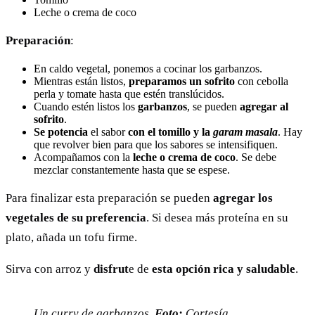
Leche o crema de coco
Preparación
:
En caldo vegetal, ponemos a cocinar los garbanzos.
Mientras están listos,
preparamos un sofrito
con cebolla
perla y tomate hasta que estén translúcidos.
Cuando estén listos los
garbanzos
, se pueden
agregar al
sofrito
.
Se potencia
el sabor
con el tomillo y la
garam masala
. Hay
que revolver bien para que los sabores se intensifiquen.
Acompañamos con la
leche o crema de coco
. Se debe
mezclar constantemente hasta que se espese.
Para finalizar esta preparación se pueden
agregar los
vegetales de su preferencia
. Si desea más proteína en su
plato, añada un tofu firme.
Sirva con arroz y
disfrut
e de
esta opción rica y saludable
.
Un curry de garbanzos.
Foto:
Cortesía