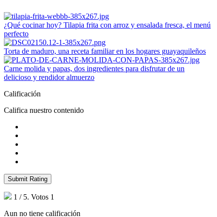
¿Qué cocinar hoy? Tilapia frita con arroz y ensalada fresca, el menú
perfecto
Torta de maduro, una receta familiar en los hogares guayaquileños
Carne molida y papas, dos ingredientes para disfrutar de un
delicioso y rendidor almuerzo
Calificación
Califica nuestro contenido
Submit Rating
1
/ 5. Votos
1
Aun no tiene calificación