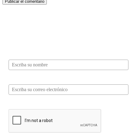
¿Quieres ser parte de este universo lleno
de Sabor? Regístrate gratis aquí para
recibir información, tips, rutas, recetas y
mucho más…
Nombre*
Correo electrónico*
Verifica tu solicitud*