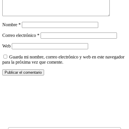
Nombre
*
Correo electrónico
*
Web
Guarda mi nombre, correo electrónico y web en este navegador
para la próxima vez que comente.
¿Quieres ser parte de este universo lleno
de Sabor? Regístrate gratis aquí para
recibir información, tips, rutas, recetas y
mucho más…
Nombre*