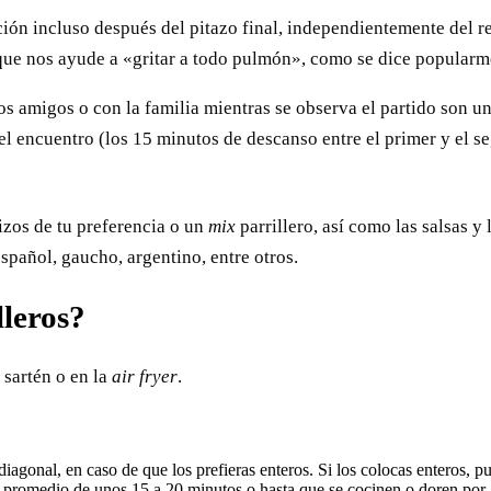
ón incluso después del pitazo final, independientemente del res
 que nos ayude a «gritar a todo pulmón», como se dice popularm
os amigos o con la familia mientras se observa el partido son u
del encuentro (los 15 minutos de descanso entre el primer y el 
izos de tu preferencia o un
mix
parrillero, así como las salsas 
spañol, gaucho, argentino, entre otros.
lleros?
 sartén o en la
air fryer
.
 diagonal, en caso de que los prefieras enteros. Si los colocas enteros, 
mpo promedio de unos 15 a 20 minutos o hasta que se cocinen o doren por 