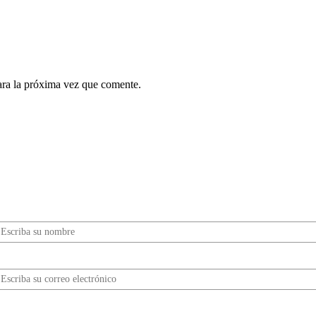
ara la próxima vez que comente.
¿Quieres ser parte de este universo lleno de
Sabor? Regístrate gratis aquí para recibir
información, tips, rutas, recetas y mucho más…
Nombre*
Correo electrónico*
erifica tu solicitud*