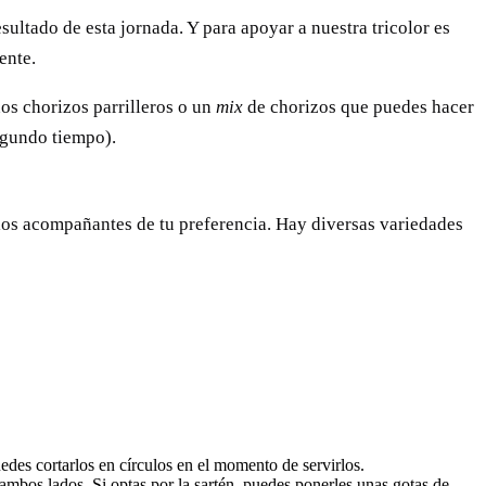
ultado de esta jornada. Y para apoyar a nuestra tricolor es
ente.
nos chorizos parrilleros o un
mix
de chorizos que puedes hacer
segundo tiempo).
y los acompañantes de tu preferencia. Hay diversas variedades
puedes cortarlos en círculos en el momento de servirlos.
ambos lados. Si optas por la sartén, puedes ponerles unas gotas de