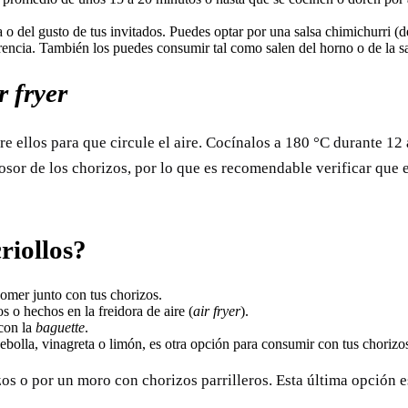
ia o del gusto de tus invitados. Puedes optar por una salsa chimichurri (
rencia. También los puedes consumir tal como salen del horno o de la sar
r fryer
re ellos para que circule el aire. Cocínalos a 180 °C durante 12
sor de los chorizos, por lo que es recomendable verificar que 
riollos?
omer junto con tus chorizos.
s o hechos en la freidora de aire (
air fryer
).
con la
baguette
.
ebolla, vinagreta o limón, es otra opción para consumir con tus chorizo
zos o por un moro con chorizos parrilleros. Esta última opción e