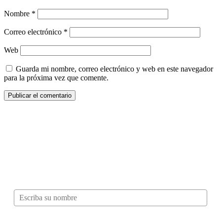
Nombre
*
Correo electrónico
*
Web
Guarda mi nombre, correo electrónico y web en este navegador
para la próxima vez que comente.
¿Quieres ser parte de este universo lleno
de Sabor? Regístrate gratis aquí para
recibir información, tips, rutas, recetas y
mucho más…
Nombre*