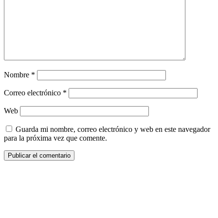
Nombre
*
Correo electrónico
*
Web
Guarda mi nombre, correo electrónico y web en este navegador
para la próxima vez que comente.
¿Quieres ser parte de este universo lleno
de Sabor? Regístrate gratis aquí para
recibir información, tips, rutas, recetas y