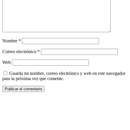
Nombre
*
Correo electrónico
*
Web
Guarda mi nombre, correo electrónico y web en este navegador
para la próxima vez que comente.
¿Quieres ser parte de este universo lleno
de Sabor? Regístrate gratis aquí para
recibir información, tips, rutas, recetas y
mucho más…