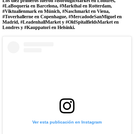
Los diez primeros fueron #BoroughMarket en Londres,
#LaBoquería en Barcelona, #Markthal en Rotterdam,
#Viktualienmark en Múnich, #Naschmarkt en Viena,
#Toverhallerne en Copenhague, #MercadodeSanMiguel en
Madrid, #LeadenhallMarket y #OldSpitalfieldsMarket en
Londres y #Kauppatori en Helsinki.
Ver esta publicación en Instagram