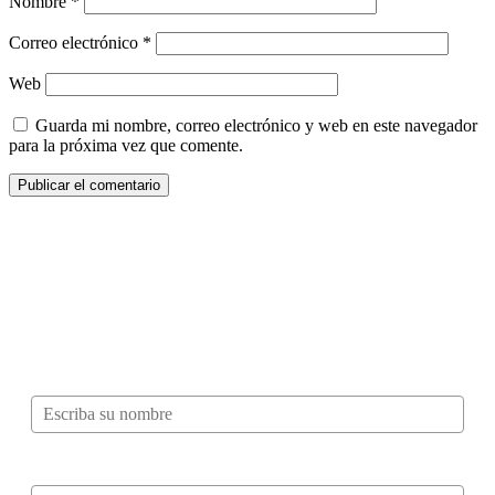
Nombre
*
Correo electrónico
*
Web
Guarda mi nombre, correo electrónico y web en este navegador
para la próxima vez que comente.
¿Quieres ser parte de este universo lleno
de Sabor? Regístrate gratis aquí para
recibir información, tips, rutas, recetas y
mucho más…
Nombre*
Correo electrónico*