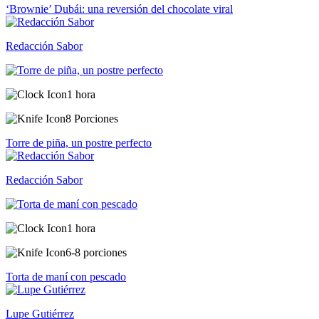
‘Brownie’ Dubái: una reversión del chocolate viral
Redacción Sabor
1 hora
8 Porciones
Torre de piña, un postre perfecto
Redacción Sabor
1 hora
6-8 porciones
Torta de maní con pescado
Lupe Gutiérrez