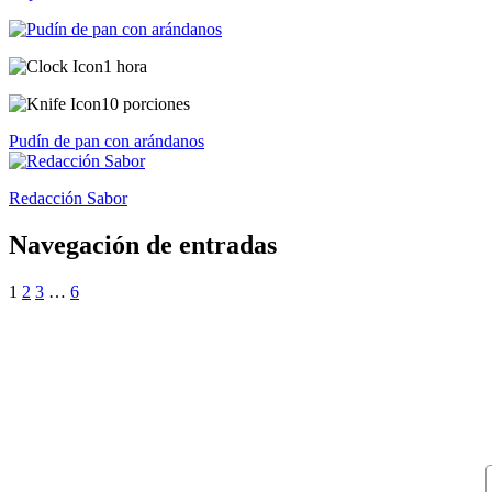
1 hora
10 porciones
Pudín de pan con arándanos
Redacción Sabor
Navegación de entradas
1
2
3
…
6