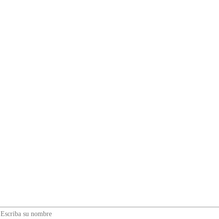
¿Quieres ser parte de este universo lleno de
Sabor? Regístrate gratis aquí para recibir
información, tips, rutas, recetas y mucho más…
Nombre*