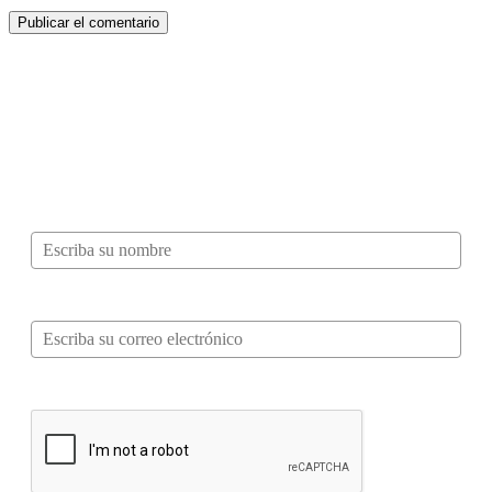
¿Quieres ser parte de este universo lleno
de Sabor? Regístrate gratis aquí para
recibir información, tips, rutas, recetas y
mucho más…
Nombre*
Correo electrónico*
Verifica tu solicitud*