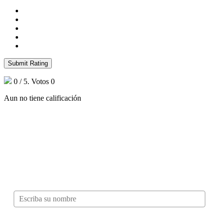
Submit Rating
0
/ 5. Votos
0
Aun no tiene calificación
¿Quieres ser parte de este universo lleno
de Sabor? Regístrate gratis aquí para
recibir información, tips, rutas, recetas y
mucho más…
Nombre*