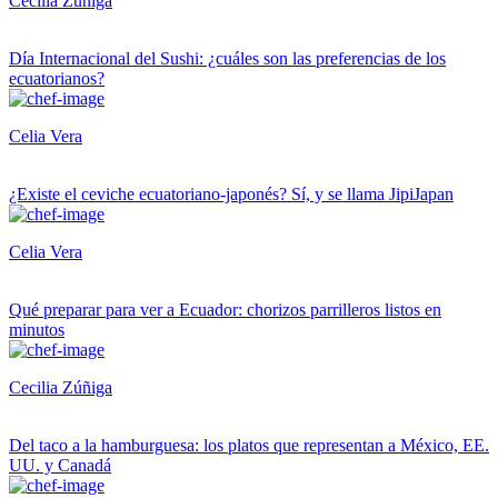
Cecilia Zúñiga
Día Internacional del Sushi: ¿cuáles son las preferencias de los
ecuatorianos?
Celia Vera
¿Existe el ceviche ecuatoriano-japonés? Sí, y se llama JipiJapan
Celia Vera
Qué preparar para ver a Ecuador: chorizos parrilleros listos en
minutos
Cecilia Zúñiga
Del taco a la hamburguesa: los platos que representan a México, EE.
UU. y Canadá