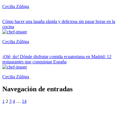
Cecilia Zúñiga
Cómo hacer una lasaña rápida y deliciosa sin pasar horas en la
cocina
Cecilia Zúñiga
¡Olé, tío! Dónde disfrutar comida ecuatoriana en Madrid: 12
restaurantes que conquistan España
Cecilia Zúñiga
Navegación de entradas
1
2
3
4
…
14
¿Quieres ser parte de este universo lleno
de Sabor? Regístrate gratis aquí para