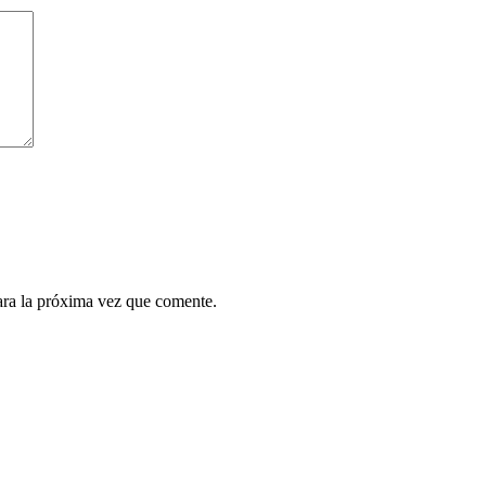
ara la próxima vez que comente.
¿Quieres ser parte de este universo lleno de
Sabor? Regístrate gratis aquí para recibir
información, tips, rutas, recetas y mucho más…