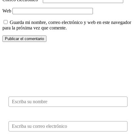
Web
Guarda mi nombre, correo electrónico y web en este navegador
para la próxima vez que comente.
¿Quieres ser parte de este universo lleno
de Sabor? Regístrate gratis aquí para
recibir información, tips, rutas, recetas y
mucho más…
Nombre*
Correo electrónico*