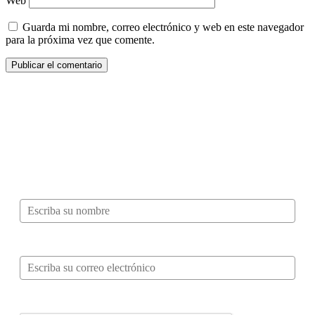
Web
Guarda mi nombre, correo electrónico y web en este navegador
para la próxima vez que comente.
¿Quieres ser parte de este universo lleno
de Sabor? Regístrate gratis aquí para
recibir información, tips, rutas, recetas y
mucho más…
Nombre*
Correo electrónico*
Verifica tu solicitud*