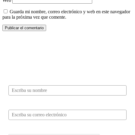
Web
Guarda mi nombre, correo electrónico y web en este navegador
para la próxima vez que comente.
¿Quieres ser parte de este universo lleno
de Sabor? Regístrate gratis aquí para
recibir información, tips, rutas, recetas y
mucho más…
Nombre*
Correo electrónico*
Verifica tu solicitud*