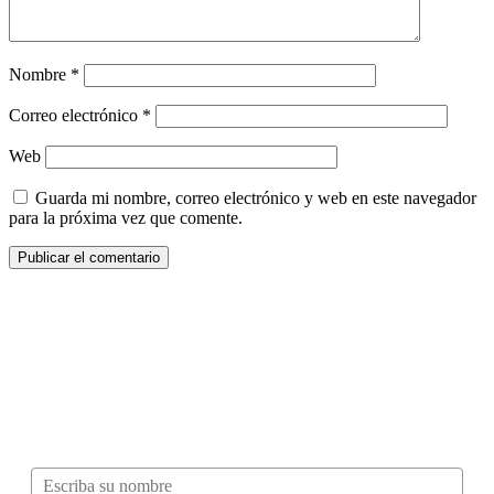
Nombre
*
Correo electrónico
*
Web
Guarda mi nombre, correo electrónico y web en este navegador
para la próxima vez que comente.
¿Quieres ser parte de este universo lleno
de Sabor? Regístrate gratis aquí para
recibir información, tips, rutas, recetas y
mucho más…
Nombre*