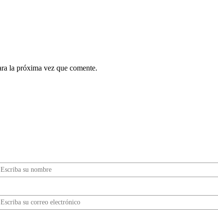
ara la próxima vez que comente.
¿Quieres ser parte de este universo lleno de
Sabor? Regístrate gratis aquí para recibir
información, tips, rutas, recetas y mucho más…
Nombre*
Correo electrónico*