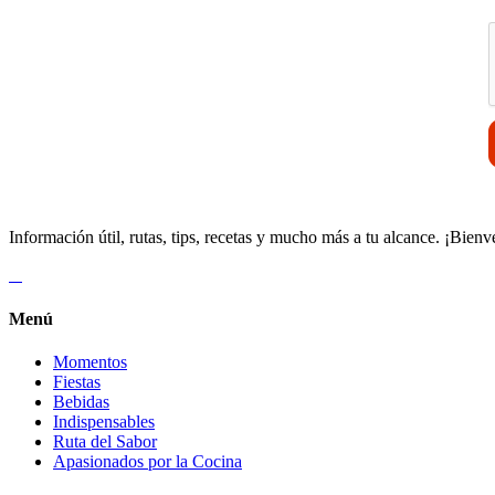
V
Información útil, rutas, tips, recetas y mucho más a tu alcance. ¡Bienv
Menú
Momentos
Fiestas
Bebidas
Indispensables
Ruta del Sabor
Apasionados por la Cocina