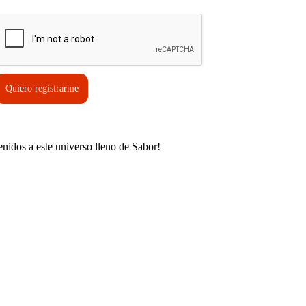
erifica tu solicitud*
Quiero registrarme
enidos a este universo lleno de Sabor!