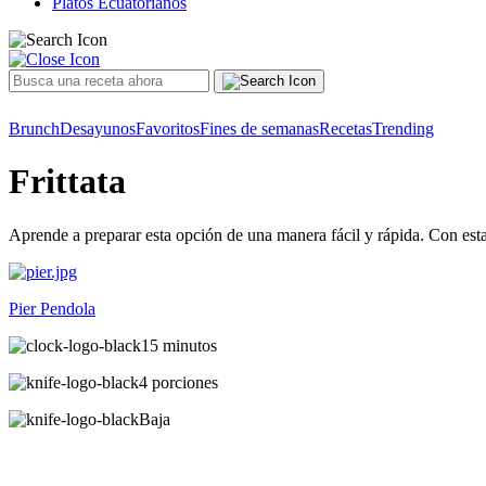
Platos Ecuatorianos
Brunch
Desayunos
Favoritos
Fines de semanas
Recetas
Trending
Frittata
Aprende a preparar esta opción de una manera fácil y rápida. Con esta
Pier Pendola
15 minutos
4 porciones
Baja