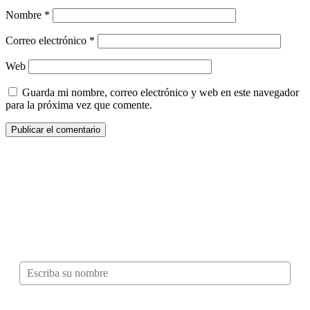
Nombre
*
Correo electrónico
*
Web
Guarda mi nombre, correo electrónico y web en este navegador
para la próxima vez que comente.
¿Quieres ser parte de este universo lleno
de Sabor? Regístrate gratis aquí para
recibir información, tips, rutas, recetas y
mucho más…
Nombre*
Correo electrónico*