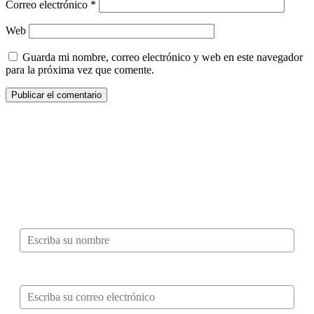
Correo electrónico
*
Web
Guarda mi nombre, correo electrónico y web en este navegador
para la próxima vez que comente.
¿Quieres ser parte de este universo lleno
de Sabor? Regístrate gratis aquí para
recibir información, tips, rutas, recetas y
mucho más…
Nombre*
Correo electrónico*