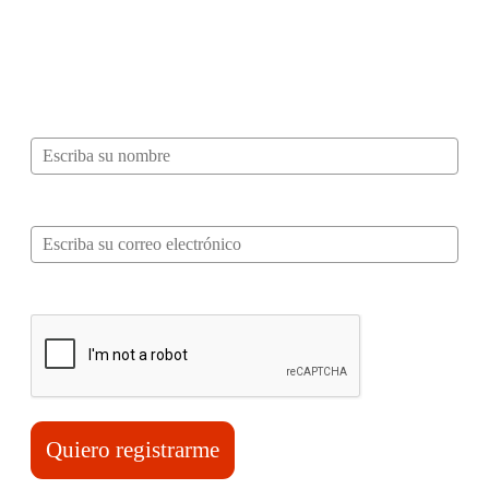
¿Quieres ser parte de este universo lleno
de Sabor? Regístrate gratis aquí para
recibir información, tips, rutas, recetas y
mucho más…
Nombre*
Correo electrónico*
Verifica tu solicitud*
Quiero registrarme