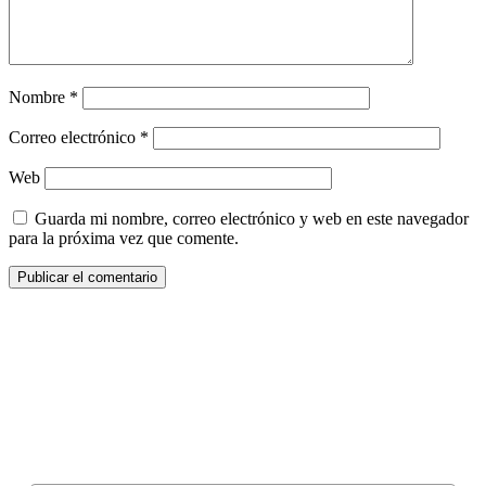
Nombre
*
Correo electrónico
*
Web
Guarda mi nombre, correo electrónico y web en este navegador
para la próxima vez que comente.
¿Quieres ser parte de este universo lleno
de Sabor? Regístrate gratis aquí para
recibir información, tips, rutas, recetas y
mucho más…
Nombre*