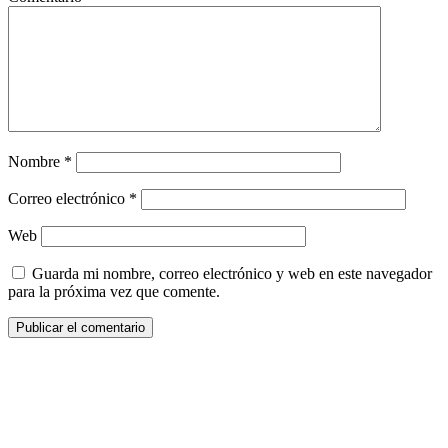
Nombre
*
Correo electrónico
*
Web
Guarda mi nombre, correo electrónico y web en este navegador
para la próxima vez que comente.
¿Quieres ser parte de este universo lleno
de Sabor? Regístrate gratis aquí para
recibir información, tips, rutas, recetas y