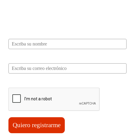
¿Quieres ser parte de este universo lleno
de Sabor? Regístrate gratis aquí para
recibir información, tips, rutas, recetas y
mucho más…
Nombre*
Correo electrónico*
Verifica tu solicitud*
Quiero registrarme