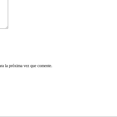
ara la próxima vez que comente.
¿Quieres ser parte de este universo lleno de
Sabor? Regístrate gratis aquí para recibir
información, tips, rutas, recetas y mucho más…
Nombre*