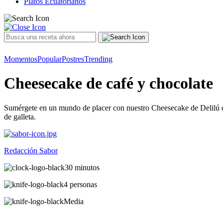
Platos Ecuatorianos
Momentos
Popular
Postres
Trending
Cheesecake de café y chocolate
Sumérgete en un mundo de placer con nuestro Cheesecake de Delilú de 
de galleta.
Redacción Sabor
30 minutos
4 personas
Media