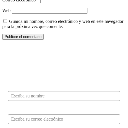
Web
Guarda mi nombre, correo electrónico y web en este navegador
para la próxima vez que comente.
¿Quieres ser parte de este universo lleno
de Sabor? Regístrate gratis aquí para
recibir información, tips, rutas, recetas y
mucho más…
Nombre*
Correo electrónico*