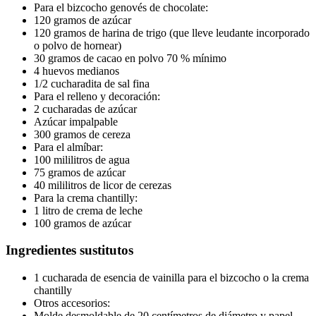
Para el bizcocho genovés de chocolate:
120 gramos de azúcar
120 gramos de harina de trigo (que lleve leudante incorporado
o polvo de hornear)
30 gramos de cacao en polvo 70 % mínimo
4 huevos medianos
1/2 cucharadita de sal fina
Para el relleno y decoración:
2 cucharadas de azúcar
Azúcar impalpable
300 gramos de cereza
Para el almíbar:
100 mililitros de agua
75 gramos de azúcar
40 mililitros de licor de cerezas
Para la crema chantilly:
1 litro de crema de leche
100 gramos de azúcar
Ingredientes sustitutos
1 cucharada de esencia de vainilla para el bizcocho o la crema
chantilly
Otros accesorios:
Molde desmoldable de 20 centímetros de diámetro y papel