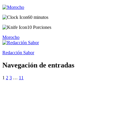
60 minutos
10 Porciones
Morocho
Redacción Sabor
Navegación de entradas
1
2
3
…
11
¿Quieres ser parte de este universo lleno
de Sabor? Regístrate gratis aquí para
recibir información, tips, rutas, recetas y
mucho más…
Nombre*