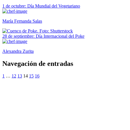
1 de octubre: Día Mundial del Vegetariano
María Fernanda Salas
28 de septiembre: Día Internacional del Poke
Alexandra Zurita
Navegación de entradas
1
…
12
13
14
15
16
¿Quieres ser parte de este universo lleno
de Sabor? Regístrate gratis aquí para
recibir información, tips, rutas, recetas y
mucho más…
Nombre*